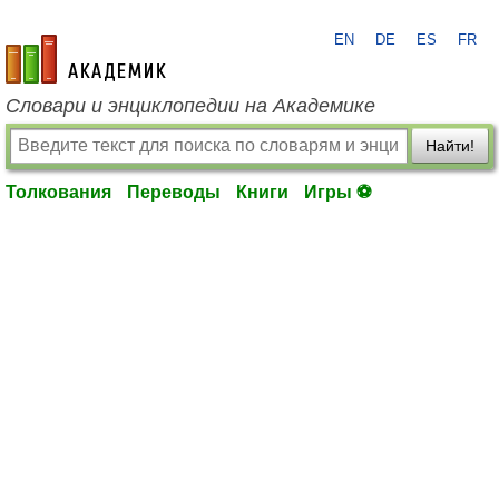
EN
DE
ES
FR
academic.ru
Словари и энциклопедии на Академике
Найти!
Толкования
Переводы
Книги
Игры ⚽