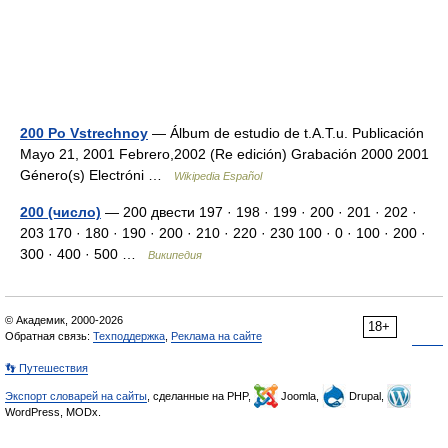
200 Po Vstrechnoy
— Álbum de estudio de t.A.T.u. Publicación
Mayo 21, 2001 Febrero,2002 (Re edición) Grabación 2000 2001
Género(s) Electróni …
Wikipedia Español
200 (число)
— 200 двести 197 · 198 · 199 · 200 · 201 · 202 ·
203 170 · 180 · 190 · 200 · 210 · 220 · 230 100 · 0 · 100 · 200 ·
300 · 400 · 500 …
Википедия
© Академик, 2000-2026
18+
Обратная связь:
Техподдержка
,
Реклама на сайте
👣 Путешествия
Экспорт словарей на сайты
, сделанные на PHP,
Joomla,
Drupal,
WordPress, MODx.