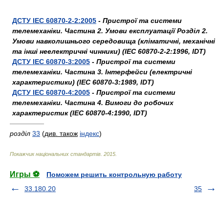
ДСТУ IEC 60870-2-2:2005
-
Пристрої та системи
телемеханіки. Частина 2. Умови експлуатації Розділ 2.
Умови навколишнього середовища (кліматичні, механічні
та інші неелектричні чинники) (IEC 60870-2-2:1996, IDT)
ДСТУ IEC 60870-3:2005
-
Пристрої та системи
телемеханіки. Частина 3. Інтерфейси (електричні
характеристики) (IEC 60870-3:1989, IDT)
ДСТУ IEC 60870-4:2005
-
Пристрої та системи
телемеханіки. Частина 4. Вимоги до робочих
характеристик (IEC 60870‑4:1990, IDT)
—————
розділ
33
(
див. також
індекс
)
Покажчик національних стандартів
.
2015
.
Игры ⚽
Поможем решить контрольную работу
33.180.20
35